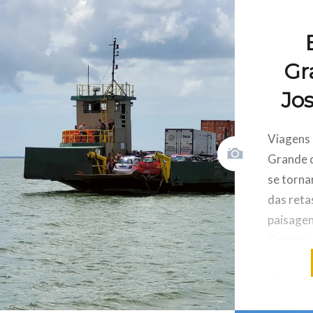
Gr
Jo
Viagens 
Grande d
se torn
das reta
paisagen
Grande –
uma alte
dar uma 
Voltando