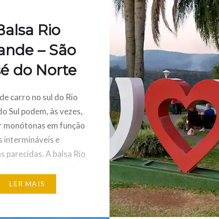
Balsa Rio
ande – São
sé do Norte
de carro no sul do Rio
o Sul podem, às vezes,
ar monótonas em função
s intermináveis e
s parecidas. A balsa Rio
 São José do Norte é
rnativa para quem quer
LER MAIS
variada no roteiro.
 de um passeio pelo