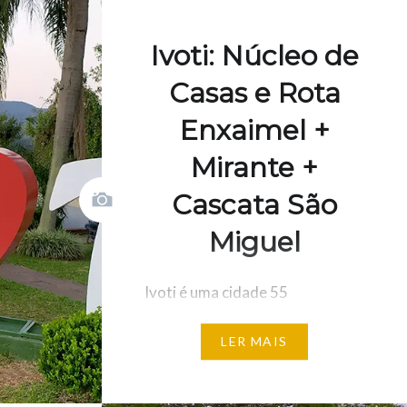
Ivoti: Núcleo de
Casas e Rota
Enxaimel +
Mirante +
Cascata São
Miguel
Ivoti é uma cidade 55
quilômetros de Porto Alegre e
LER MAIS
ainda pouco explorada
turisticamente. Desenvolvida
por imigrantes alemães, tem