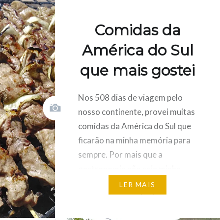
window)
window)
window)
de
window)
ro,
Comidas da
omeração.
SOBRE A
América do Sul
que mais gostei
Nos 508 dias de viagem pelo
Carregue
Clique
nosso continente, provei muitas
aqui
para
ar
para
partilhar
partilhar
no
comidas da América do Sul que
n
no
Tumblr
Twitter
(Opens
ficarão na minha memória para
(Opens
in
in
new
)
new
window)
sempre. Por mais que a
window)
gastronomia não seja minha
prioridade durante as trips, não
LER MAIS
posso negar que tenho um
prazer enorme ao provar a