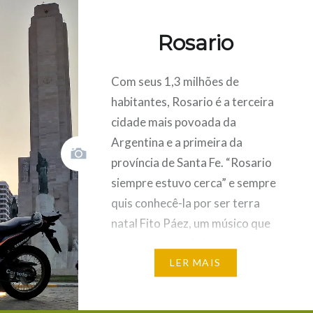
o em 9 de
tamente
Rosario
minha
Com seus 1,3 milhões de
nda XRE
habitantes, Rosario é a terceira
ir…
cidade mais povoada da
Argentina e a primeira da
província de Santa Fe. “Rosario
Carregue
Clique
siempre estuvo cerca” e sempre
aqui
para
ar
para
partilhar
quis conhecê-la por ser terra
partilhar
no
n
no
Tumblr
Twitter
(Opens
natal Fito Páez, um músico que
(Opens
in
in
new
gosto muito e abriu meus
)
new
window)
window)
ouvidos para o rock argentino.
LER MAIS
Canções suas fazem referência
ao…