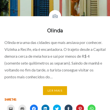
Olinda
Olinda era uma das cidades que mais ansiava por conhecer.
Vizinha a Recife, ela é encantadora. O trajeto desde a Capital
demora cerca de meia hora e sai por menos de R$ 4
(somente sete quilômetros as separam). Saindo de manhã e
voltando no fim da tarde, o turista consegue visitar os
pontos mais conhecidos do…
LER MAIS
SHARE THIS:
Carregue
Carregue
Clique
Clique
Carregue
Clique
Click
Click