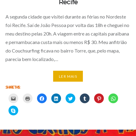
Recife
A segunda cidade que visitei durante as férias no Nordeste
foi Recife. Saí de João Pessoa por volta das 18h e cheguei no
meu destino pelas 20h. A viagem entre as capitais paraibana
e pernambucana custa mais ou menos R$ 30. Meu anfitrião
do Couchsurfing ficava no bairro Torre, que, pelo mapa,
parecia bem localizado,…
LER MAIS
SHARE THIS:
Carregue
Carregue
Clique
Clique
Carregue
Clique
Click
Click
aqui
aqui
para
para
aqui
para
to
to
para
para
partilhar
partilhar
para
partilhar
share
share
partilhar
imprimir
no
no
partilhar
no
on
on
Click
por
(Opens
Facebook
LinkedIn
no
Tumblr
Pinterest
WhatsApp
to
email
in
(Opens
(Opens
Twitter
(Opens
(Opens
(Opens
share
com
new
in
in
(Opens
in
in
in
on
um
window)
new
new
in
new
new
new
Skype
amigo
window)
window)
new
window)
window)
window)
(Opens
(Opens
window)
in
in
new