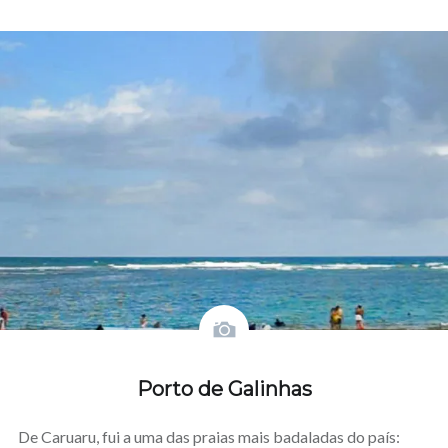
on
um
window)
new
new
in
new
new
new
Skype
amigo
window)
window)
new
window)
window)
window)
(Opens
(Opens
window)
in
in
new
new
window)
window)
Porto de Galinhas
De Caruaru, fui a uma das praias mais badaladas do país: