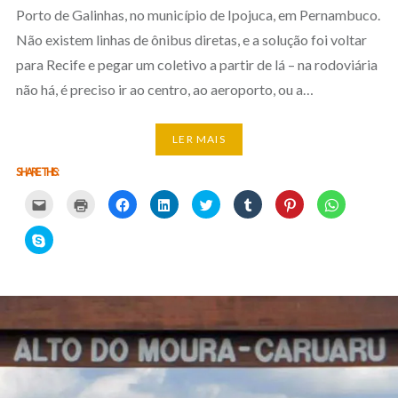
Porto de Galinhas, no município de Ipojuca, em Pernambuco.
Não existem linhas de ônibus diretas, e a solução foi voltar
para Recife e pegar um coletivo a partir de lá – na rodoviária
não há, é preciso ir ao centro, ao aeroporto, ou a…
LER MAIS
SHARE THIS:
Carregue
Carregue
Clique
Clique
Carregue
Clique
Click
Click
aqui
aqui
para
para
aqui
para
to
to
para
para
partilhar
partilhar
para
partilhar
share
share
partilhar
imprimir
no
no
partilhar
no
on
on
Click
por
(Opens
Facebook
LinkedIn
no
Tumblr
Pinterest
WhatsApp
to
email
in
(Opens
(Opens
Twitter
(Opens
(Opens
(Opens
share
com
new
in
in
(Opens
in
in
in
on
um
window)
new
new
in
new
new
new
Skype
amigo
window)
window)
new
window)
window)
window)
(Opens
(Opens
window)
in
in
new
new
window)
window)