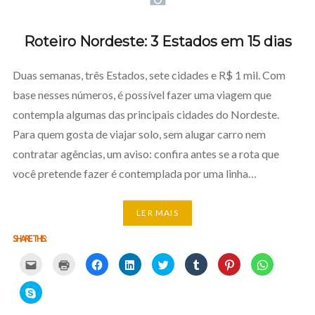
Roteiro Nordeste: 3 Estados em 15 dias
Duas semanas, três Estados, sete cidades e R$ 1 mil. Com
base nesses números, é possível fazer uma viagem que
contempla algumas das principais cidades do Nordeste.
Para quem gosta de viajar solo, sem alugar carro nem
contratar agências, um aviso: confira antes se a rota que
você pretende fazer é contemplada por uma linha…
LER MAIS
SHARE THIS:
Carregue
Carregue
Clique
Clique
Carregue
Clique
Click
Click
aqui
aqui
para
para
aqui
para
to
to
para
para
partilhar
partilhar
para
partilhar
share
share
partilhar
imprimir
no
no
partilhar
no
on
on
Click
por
(Opens
Facebook
LinkedIn
no
Tumblr
Pinterest
WhatsApp
to
email
in
(Opens
(Opens
Twitter
(Opens
(Opens
(Opens
share
com
new
in
in
(Opens
in
in
in