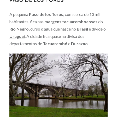
PASO DE LOS TOROS
A pequena
Paso de los Toros
, com cerca de 13 mil
habitantes, fica nas
margens tacuaremboenses
do
Río Negro
, curso d’água que nasce no
Brasil
e divide o
Uruguai
. A cidade fica quase na divisa dos
departamentos de
Tacuarembó
e
Durazno
.