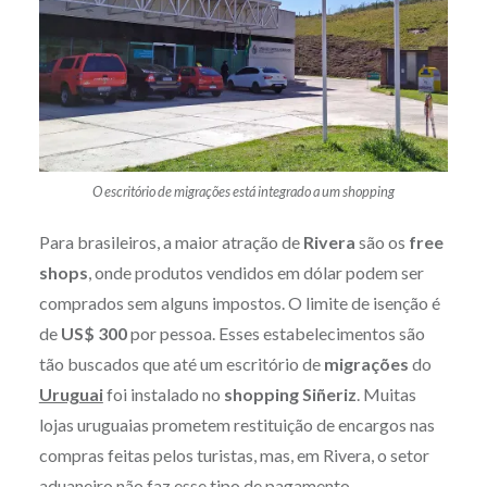
O escritório de migrações está integrado a um shopping
Para brasileiros, a maior atração de
Rivera
são os
free
shops
, onde produtos vendidos em dólar podem ser
comprados sem alguns impostos. O limite de isenção é
de
US$ 300
por pessoa. Esses estabelecimentos são
tão buscados que até um escritório de
migrações
do
Uruguai
foi instalado no
shopping Siñeriz
. Muitas
lojas uruguaias prometem restituição de encargos nas
compras feitas pelos turistas, mas, em Rivera, o setor
aduaneiro não faz esse tipo de pagamento.