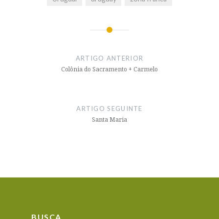
Navegação
de
ARTIGO ANTERIOR
artigos
Colônia do Sacramento + Carmelo
ARTIGO SEGUINTE
Santa Maria
BUSCA