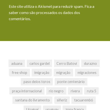
Este site utiliza o Akismet para reduzir spam.
Fica a
saber como são processados os dados dos
comentários
.
aduana
carlos gardel
Cerro Batoví
durazno
free shop
imigração
migração
migraciones
paso delos toros
ponte centenário
praça internacional
rio negro
rivera
ruta 5
santana do livramento
siñeriz
tacuarembó
Uruguai
uruguay
zona franca