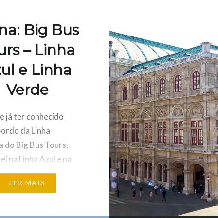
na: Big Bus
urs – Linha
ul e Linha
Verde
e já ter conhecido
bordo da Linha
 do Big Bus Tours,
i na Linha Azul e na
rde para descobrir mais
LER MAIS
apital da Áustria. A
m que eu havia
 no dia anterior por