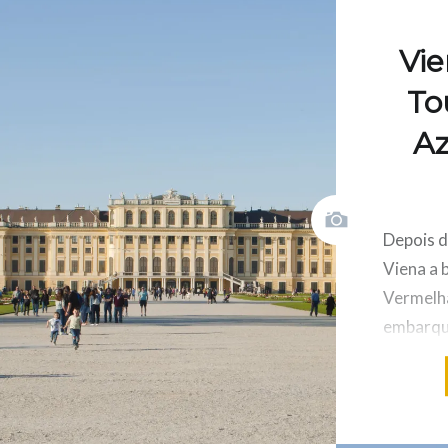
Vie
To
Az
Depois d
Viena a 
Vermelha
embarque
Linha Ve
sobre a c
passage
comprado