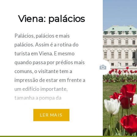
35 Euros
valendo 
Viena: palácios
de subir
Palácios, palácios e mais
SHARE THIS:
palácios. Assim é a rotina do
turista em Viena. E mesmo
Carreg
aqui
para
quando passa por prédios mais
partilh
Click
por
to
comuns, o visitante tem a
email
share
com
on
um
impressão de estar em frente a
Pintere
amigo
(Open
(Open
in
um edifício importante,
in
new
new
window
tamanha a pompa da
window
arquitetura na capital da
Áustria. Hofburg, Belvedere e
LER MAIS
Schönbrunn são as construções
mais representativas do