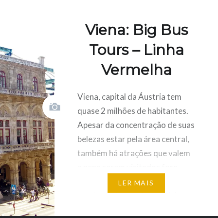
Viena: Big Bus
Tours – Linha
Vermelha
Viena, capital da Áustria tem
quase 2 milhões de habitantes.
Apesar da concentração de suas
belezas estar pela área central,
também há atrações que valem
a pena serem visitados fora
desse circuito. Com eles em
LER MAIS
mente, embarquei com minha
mãe em um ônibus panorâmico