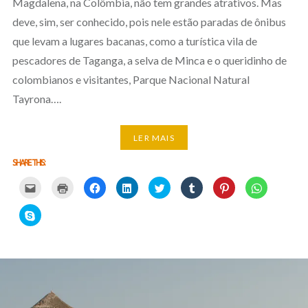
Magdalena, na Colômbia, não tem grandes atrativos. Mas
deve, sim, ser conhecido, pois nele estão paradas de ônibus
que levam a lugares bacanas, como a turística vila de
pescadores de Taganga, a selva de Minca e o queridinho de
colombianos e visitantes, Parque Nacional Natural
Tayrona….
LER MAIS
SHARE THIS:
Carregue
Carregue
Clique
Clique
Carregue
Clique
Click
Click
aqui
aqui
para
para
aqui
para
to
to
para
para
partilhar
partilhar
para
partilhar
share
share
partilhar
imprimir
no
no
partilhar
no
on
on
Click
por
(Opens
Facebook
LinkedIn
no
Tumblr
Pinterest
WhatsApp
to
email
in
(Opens
(Opens
Twitter
(Opens
(Opens
(Opens
share
com
new
in
in
(Opens
in
in
in
on
um
window)
new
new
in
new
new
new
Skype
amigo
window)
window)
new
window)
window)
window)
(Opens
(Opens
window)
in
in
new
new
window)
window)