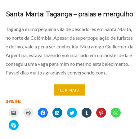
Santa Marta: Taganga – praias e mergulho
Taganga é uma pequena vila de pescadores em Santa Marta,
no norte da Colômbia. Apesar da superpopulação de turistas
e de lixo, vale a pena ser conhecida. Meu amigo Guillermo, da
Argentina, estava fazendo voluntariado em um hostel de lá e
conseguiu uma vaga para mim no mesmo estabelecimento.
Passei dias muito agradáveis conversando com…
LER MAIS
SHARE THIS:
Carregue
Carregue
Clique
Clique
Carregue
Clique
Click
Click
aqui
aqui
para
para
aqui
para
to
to
para
para
partilhar
partilhar
para
partilhar
share
share
partilhar
imprimir
no
no
partilhar
no
on
on
Click
por
(Opens
Facebook
LinkedIn
no
Tumblr
Pinterest
WhatsApp
to
email
in
(Opens
(Opens
Twitter
(Opens
(Opens
(Opens
share
com
new
in
in
(Opens
in
in
in
on
um
window)
new
new
in
new
new
new
Skype