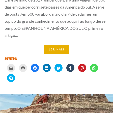
dias em que percorri sete países da América do Sul. A série
de posts 7em500 vai abordar, no dia 7 de cada mês, um
tópico do grande conhecimento que adquiri ao longo desse
tempo. O ESPANHOL NA AMÉRICA DO SUL O primeiro
artigo…
LER MAIS
SHARE THIS:
Carregue
Carregue
Clique
Clique
Carregue
Clique
Click
Click
aqui
aqui
para
para
aqui
para
to
to
para
para
partilhar
partilhar
para
partilhar
share
share
partilhar
imprimir
no
no
partilhar
no
on
on
Click
por
(Opens
Facebook
LinkedIn
no
Tumblr
Pinterest
WhatsApp
to
email
in
(Opens
(Opens
Twitter
(Opens
(Opens
(Opens
share
com
new
in
in
(Opens
in
in
in
on
um
window)
new
new
in
new
new
new
Skype
amigo
window)
window)
new
window)
window)
window)
(Opens
(Opens
window)
in
in
new
new
window)
window)