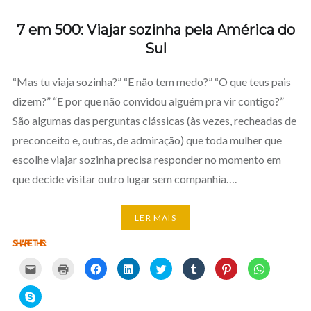
7 em 500: Viajar sozinha pela América do
Sul
“Mas tu viaja sozinha?” “E não tem medo?” “O que teus pais
dizem?” “E por que não convidou alguém pra vir contigo?”
São algumas das perguntas clássicas (às vezes, recheadas de
preconceito e, outras, de admiração) que toda mulher que
escolhe viajar sozinha precisa responder no momento em
que decide visitar outro lugar sem companhia….
LER MAIS
SHARE THIS:
Carregue
Carregue
Clique
Clique
Carregue
Clique
Click
Click
aqui
aqui
para
para
aqui
para
to
to
para
para
partilhar
partilhar
para
partilhar
share
share
partilhar
imprimir
no
no
partilhar
no
on
on
Click
por
(Opens
Facebook
LinkedIn
no
Tumblr
Pinterest
WhatsApp
to
email
in
(Opens
(Opens
Twitter
(Opens
(Opens
(Opens
share