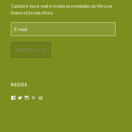
Cadastre seu e-mail e receba as novidades do Me Leva
Embora Estrada Afora
E-
mail
INSCREVA-SE
REDES
View
View
View
View
View
melevaemboraestradaafora’s
melevaembora’s
melevaemboraestradaafora’s
Me
melevaembora’s
profile
profile
profile
Leva
profile
on
on
on
Embora
on
Facebook
Twitter
Instagram
Estrada
WordPress.org
Afora’s
profile
on