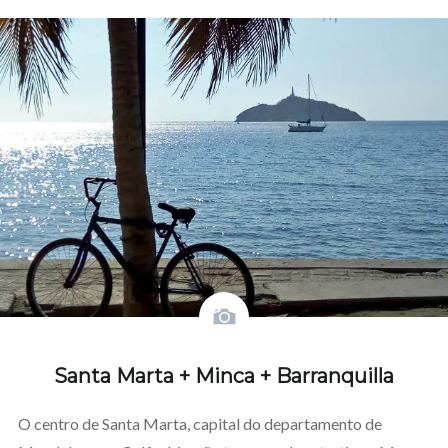
amigo
window)
window)
new
window)
window)
window)
(Opens
(Opens
window)
in
in
new
new
window)
window)
Santa Marta + Minca + Barranquilla
O centro de Santa Marta, capital do departamento de