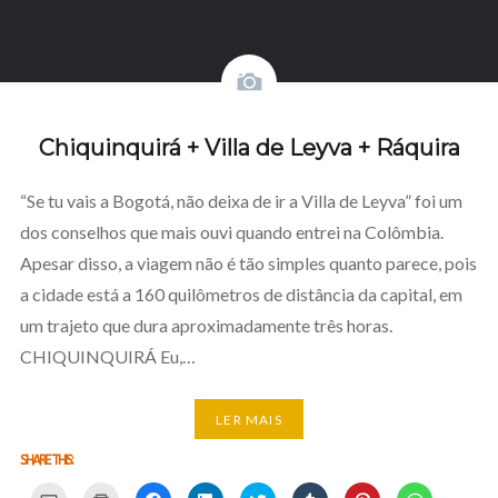
Chiquinquirá + Villa de Leyva + Ráquira
“Se tu vais a Bogotá, não deixa de ir a Villa de Leyva” foi um
dos conselhos que mais ouvi quando entrei na Colômbia.
Apesar disso, a viagem não é tão simples quanto parece, pois
a cidade está a 160 quilômetros de distância da capital, em
um trajeto que dura aproximadamente três horas.
CHIQUINQUIRÁ Eu,…
LER MAIS
SHARE THIS:
Carregue
Carregue
Clique
Clique
Carregue
Clique
Click
Click