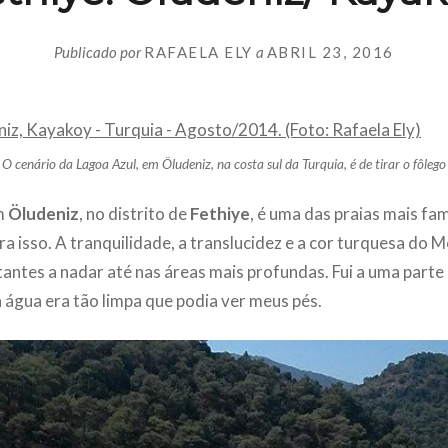
Publicado por
RAFAELA ELY
a
ABRIL 23, 2016
O cenário da Lagoa Azul, em Öludeniz, na costa sul da Turquia, é de tirar o fôlego
m
Öludeniz
, no distrito de
Fethiye
, é uma das praias mais f
ra isso. A tranquilidade, a translucidez e a cor turquesa do 
tantes a nadar até nas áreas mais profundas. Fui a uma parte
a água era tão limpa que podia ver meus pés.