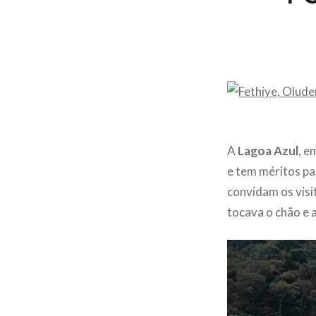
A
Lagoa Azul
, e
e tem méritos pa
convidam os visi
tocava o chão e 