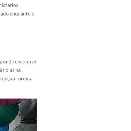
istérios,
jado enquanto o
z
onde encontrei
is dias na
atenção foi uma