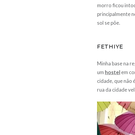
morro ficou into
principalmente 
sol se põe.
FETHIYE
Minha base na re
um
hostel
em con
cidade, que não 
rua da cidade ve