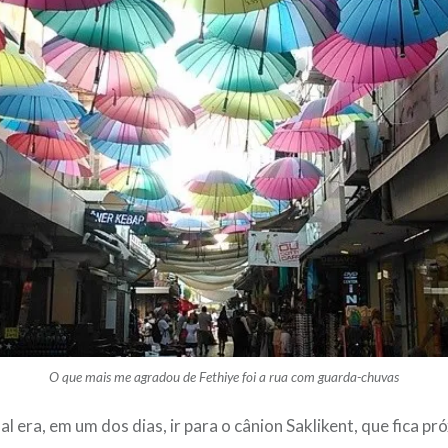
O que mais me agradou de Fethiye foi a rua com guarda-chuvas
al era, em um dos dias, ir para o cânion Saklikent, que fica pr