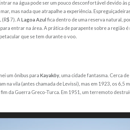
 Entrar na água pode ser um pouco desconfortável devido às 
o mar, mas nada que atrapalhe a experiência. Espreguiçadeir
 (R$ 7). A
Lagoa Azul
fica dentro de uma reserva natural, po
para entrar na área. A prática de parapente sobre a região é
spetacular que se tem durante o voo.
mei um ônibus para
Kayaköy
, uma cidade fantasma. Cerca de 
m na vila (antes chamada de Levissi), mas em 1923, os 6,5 m
o fim da Guerra Greco-Turca. Em 1951, um terremoto destrui