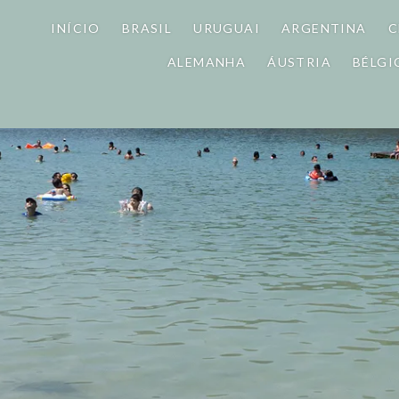
INÍCIO
BRASIL
URUGUAI
ARGENTINA
C
ALEMANHA
ÁUSTRIA
BÉLGI