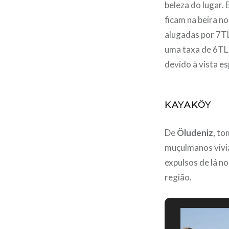
beleza do lugar.
ficam na beira n
alugadas por 7TL
uma taxa de 6TL 
devido à vista e
KAYAKÖY
De
Öludeniz
, to
muçulmanos vivia
expulsos de lá n
região.