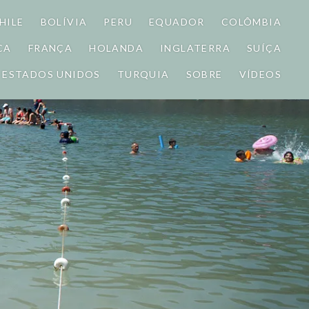
HILE
BOLÍVIA
PERU
EQUADOR
COLÔMBIA
CA
FRANÇA
HOLANDA
INGLATERRA
SUÍÇA
ESTADOS UNIDOS
TURQUIA
SOBRE
VÍDEOS