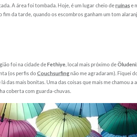
cada. A área foi tombada. Hoje, é um lugar cheio de
ruínas
e m
no fim da tarde, quando os escombros ganham um tom alaran
gião foi na cidade de
Fethiye
, local mais próximo de
Öludeni
ta (os perfis do
Couchsurfing
não me agradaram). Fiquei do
é lá das mais bonitas. Uma das coisas que mais me chamou a 
lha coberta com guarda-chuvas.