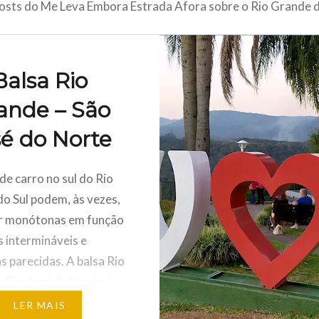
posts do Me Leva Embora Estrada Afora sobre o Rio Grande d
Balsa Rio
ande – São
sé do Norte
de carro no sul do Rio
o Sul podem, às vezes,
ar monótonas em função
s intermináveis e
s parecidas. A balsa Rio
 São José do Norte é
rnativa para quem quer
LER MAIS