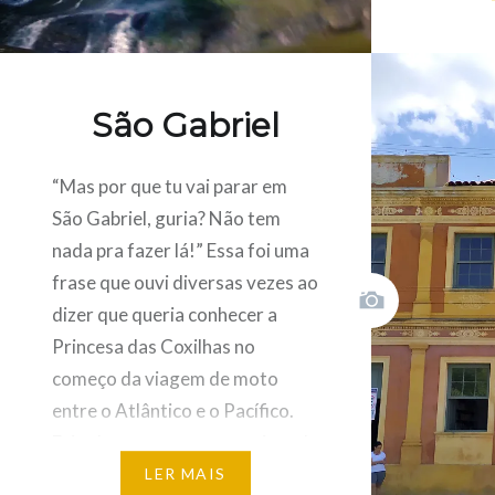
new
new
new
new
window)
window)
window)
quedas d
window)
conhecid
Cachoei
CACHOEI
São Gabriel
Cachoei
“Mas por que tu vai parar em
SHARE THIS:
São Gabriel, guria? Não tem
nada pra fazer lá!” Essa foi uma
Carreg
aqui
para
frase que ouvi diversas vezes ao
partilh
Click
por
to
dizer que queria conhecer a
email
share
com
on
um
Princesa das Coxilhas no
Pintere
amigo
(Open
(Open
in
começo da viagem de moto
in
new
new
window
entre o Atlântico e o Pacífico.
window
Fui calorosamente recepcionada
por gabrielenses que me
LER MAIS