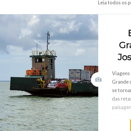
Leia todos os 
Gr
Jo
Viagens 
Grande d
se torn
das reta
paisagen
Grande –
uma alte