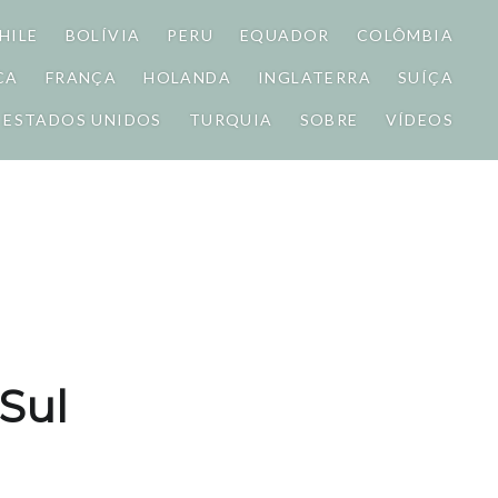
HILE
BOLÍVIA
PERU
EQUADOR
COLÔMBIA
CA
FRANÇA
HOLANDA
INGLATERRA
SUÍÇA
ESTADOS UNIDOS
TURQUIA
SOBRE
VÍDEOS
Sul