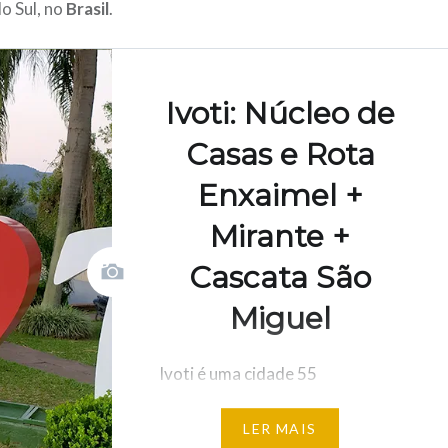
o Sul, no
Brasil
.
Ivoti: Núcleo de
Casas e Rota
Enxaimel +
Mirante +
Cascata São
Miguel
Ivoti é uma cidade 55
quilômetros de Porto Alegre e
LER MAIS
ainda pouco explorada