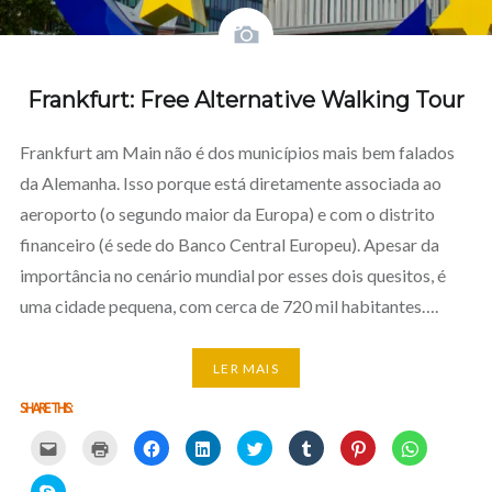
Frankfurt: Free Alternative Walking Tour
Frankfurt am Main não é dos municípios mais bem falados
da Alemanha. Isso porque está diretamente associada ao
aeroporto (o segundo maior da Europa) e com o distrito
financeiro (é sede do Banco Central Europeu). Apesar da
importância no cenário mundial por esses dois quesitos, é
uma cidade pequena, com cerca de 720 mil habitantes….
LER MAIS
SHARE THIS:
Carregue
Carregue
Clique
Clique
Carregue
Clique
Click
Click
aqui
aqui
para
para
aqui
para
to
to
para
para
partilhar
partilhar
para
partilhar
share
share
partilhar
imprimir
no
no
partilhar
no
on
on
Click