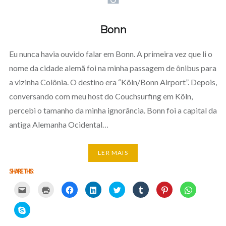
Bonn
Eu nunca havia ouvido falar em Bonn. A primeira vez que li o
nome da cidade alemã foi na minha passagem de ônibus para
a vizinha Colônia. O destino era “Köln/Bonn Airport”. Depois,
conversando com meu host do Couchsurfing em Köln,
percebi o tamanho da minha ignorância. Bonn foi a capital da
antiga Alemanha Ocidental…
LER MAIS
SHARE THIS:
Carregue
Carregue
Clique
Clique
Carregue
Clique
Click
Click
aqui
aqui
para
para
aqui
para
to
to
para
para
partilhar
partilhar
para
partilhar
share
share
partilhar
imprimir
no
no
partilhar
no
on
on
Click
por
(Opens
Facebook
LinkedIn
no
Tumblr
Pinterest
WhatsApp
to
email
in
(Opens
(Opens
Twitter
(Opens
(Opens
(Opens
share
com
new
in
in
(Opens
in
in
in