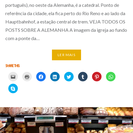
português), no oeste da Alemanha, é a catedral. Ponto de
referência da cidade, ela fica perto do Rio Reno e ao lado da
Hauptbahnhof, a estação central de trem. VEJA TODOS OS
POSTS SOBRE A ALEMANHA A imagem da igreja ao fundo
com a ponte da…
LER MAIS
SHARE THIS:
Carregue
Carregue
Clique
Clique
Carregue
Clique
Click
Click
aqui
aqui
para
para
aqui
para
to
to
para
para
partilhar
partilhar
para
partilhar
share
share
partilhar
imprimir
no
no
partilhar
no
on
on
Click
por
(Opens
Facebook
LinkedIn
no
Tumblr
Pinterest
WhatsApp
to
email
in
(Opens
(Opens
Twitter
(Opens
(Opens
(Opens
share
com
new
in
in
(Opens
in
in
in
on
um
window)
new
new
in
new
new
new
Skype
amigo
window)
window)
new
window)
window)
window)
(Opens
(Opens
window)
in
in
new
new
window)
window)