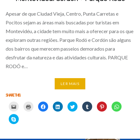
Apesar de que Ciudad Vieja, Centro, Punta Carretas e
Pocitos sejam as áreas mais buscadas por turistas em
Montevidéu, a cidade tem muito mais a oferecer para os que
exploram outras regiões. Parque Rodó e Cordón são alguns
dos bairros que merecem passeios demorados para
desfrutar da natureza e das atividades culturais. PARQUE
RODÓ e…
LER MAIS
SHARE THIS:
Carregue
Carregue
Clique
Clique
Carregue
Clique
Click
Click
aqui
aqui
para
para
aqui
para
to
to
para
para
partilhar
partilhar
para
partilhar
share
share
partilhar
imprimir
no
no
partilhar
no
on
on
Click
por
(Opens
Facebook
LinkedIn
no
Tumblr
Pinterest
WhatsApp
to
email
in
(Opens
(Opens
Twitter
(Opens
(Opens
(Opens
share
com
new
in
in
(Opens
in
in
in
on
um
window)
new
new
in
new
new
new
Skype
amigo
window)
window)
new
window)
window)
window)
(Opens
(Opens
window)