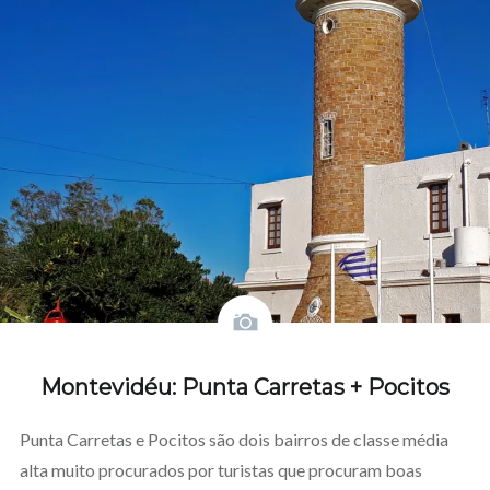
in
in
new
new
window)
window)
Montevidéu: Punta Carretas + Pocitos
Punta Carretas e Pocitos são dois bairros de classe média
alta muito procurados por turistas que procuram boas