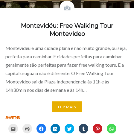
Montevidéu: Free Walking Tour
Montevideo
Montevidéu é uma cidade plana e não muito grande, ou seja,
perfeita para caminhar. E cidades perfeitas para caminhar
geralmente são perfeitas para fazer free walking tours. E a
capital uruguaia não é diferente. O Free Walking Tour
Montevideo sai da Plaza Independencia às 11h e às
14h30min nos dias de semana e às 14h…
LER MAIS
SHARE THIS:
Carregue
Carregue
Clique
Clique
Carregue
Clique
Click
Click
aqui
aqui
para
para
aqui
para
to
to