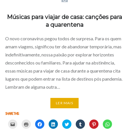
Músicas para viajar de casa: canções para
a quarentena
O novo coronavírus pegou todos de surpresa. Para os quem
amam viagens, significou ter de abandonar temporária, mas
indefinitivamente, nossa paixão por explorar horizontes
desconhecidos ou familiares. Para ajudar na abstinência,
essas músicas para viajar de casa durante a quarentena cita
lugares que podem entrar na lista de destinos pós pandemia.
Lembram de alguma outra…
LER MAIS
SHARE THIS:
Carregue
Carregue
Clique
Clique
Carregue
Clique
Click
Click
aqui
aqui
para
para
aqui
para
to
to