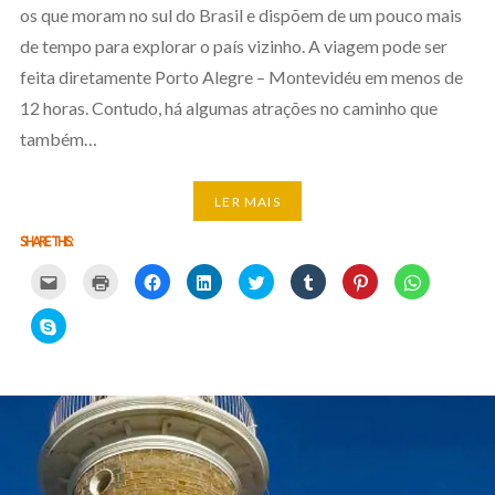
os que moram no sul do Brasil e dispõem de um pouco mais
de tempo para explorar o país vizinho. A viagem pode ser
feita diretamente Porto Alegre – Montevidéu em menos de
12 horas. Contudo, há algumas atrações no caminho que
também…
LER MAIS
SHARE THIS:
Carregue
Carregue
Clique
Clique
Carregue
Clique
Click
Click
aqui
aqui
para
para
aqui
para
to
to
para
para
partilhar
partilhar
para
partilhar
share
share
partilhar
imprimir
no
no
partilhar
no
on
on
Click
por
(Opens
Facebook
LinkedIn
no
Tumblr
Pinterest
WhatsApp
to
email
in
(Opens
(Opens
Twitter
(Opens
(Opens
(Opens
share
com
new
in
in
(Opens
in
in
in
on
um
window)
new
new
in
new
new
new
Skype
amigo
window)
window)
new
window)
window)
window)
(Opens
(Opens
window)
in
in
new
new
window)
window)