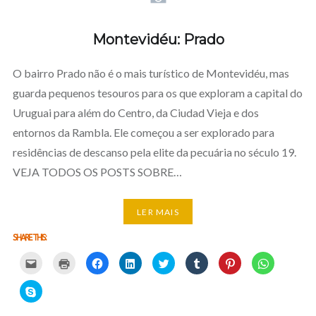
Montevidéu: Prado
O bairro Prado não é o mais turístico de Montevidéu, mas
guarda pequenos tesouros para os que exploram a capital do
Uruguai para além do Centro, da Ciudad Vieja e dos
entornos da Rambla. Ele começou a ser explorado para
residências de descanso pela elite da pecuária no século 19.
VEJA TODOS OS POSTS SOBRE…
LER MAIS
SHARE THIS:
Carregue
Carregue
Clique
Clique
Carregue
Clique
Click
Click
aqui
aqui
para
para
aqui
para
to
to
para
para
partilhar
partilhar
para
partilhar
share
share
partilhar
imprimir
no
no
partilhar
no
on
on
Click
por
(Opens
Facebook
LinkedIn
no
Tumblr
Pinterest
WhatsApp
to
email
in
(Opens
(Opens
Twitter
(Opens
(Opens
(Opens
share
com
new
in
in
(Opens
in
in
in
on