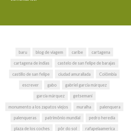
baru
blog de viagem
caribe
cartagena
cartagena de índias
castelo de san felipe de barajas
castillo de san felipe
ciudad amurallada
Colômbia
escrever
gabo
gabriel garcía márquez
garcía márquez
getsemaní
monumento a los zapatos viejos
muralha
palenquera
palenqueras
patrimônio mundial
pedro heredia
plaza de los coches
pôr do sol
rafapelaamerica