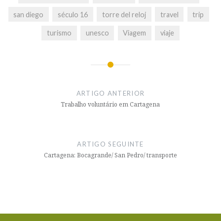
san diego
século 16
torre del reloj
travel
trip
turismo
unesco
Viagem
viaje
Navegação
de
ARTIGO ANTERIOR
artigos
Trabalho voluntário em Cartagena
ARTIGO SEGUINTE
Cartagena: Bocagrande/ San Pedro/ transporte