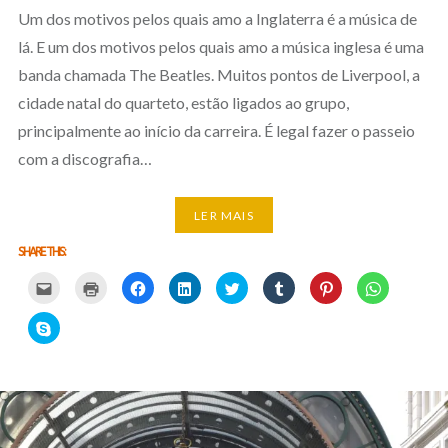
Um dos motivos pelos quais amo a Inglaterra é a música de
lá. E um dos motivos pelos quais amo a música inglesa é uma
banda chamada The Beatles. Muitos pontos de Liverpool, a
cidade natal do quarteto, estão ligados ao grupo,
principalmente ao início da carreira. É legal fazer o passeio
com a discografia…
LER MAIS
SHARE THIS:
Carregue
Carregue
Clique
Clique
Carregue
Clique
Click
Click
aqui
aqui
para
para
aqui
para
to
to
para
para
partilhar
partilhar
para
partilhar
share
share
partilhar
imprimir
no
no
partilhar
no
on
on
Click
por
(Opens
Facebook
LinkedIn
no
Tumblr
Pinterest
WhatsApp
to
email
in
(Opens
(Opens
Twitter
(Opens
(Opens
(Opens
share
com
new
in
in
(Opens
in
in
in
on
um
window)
new
new
in
new
new
new
Skype
amigo
window)
window)
new
window)
window)
window)
(Opens
(Opens
window)
in
in
new
new
window)
window)