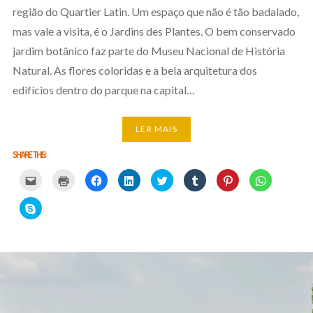
região do Quartier Latin. Um espaço que não é tão badalado,
mas vale a visita, é o Jardins des Plantes. O bem conservado
jardim botânico faz parte do Museu Nacional de História
Natural. As flores coloridas e a bela arquitetura dos
edifícios dentro do parque na capital…
LER MAIS
SHARE THIS:
Carregue
Carregue
Clique
Clique
Carregue
Clique
Click
Click
aqui
aqui
para
para
aqui
para
to
to
para
para
partilhar
partilhar
para
partilhar
share
share
partilhar
imprimir
no
no
partilhar
no
on
on
Click
por
(Opens
Facebook
LinkedIn
no
Tumblr
Pinterest
WhatsApp
to
email
in
(Opens
(Opens
Twitter
(Opens
(Opens
(Opens
share
com
new
in
in
(Opens
in
in
in
on
um
window)
new
new
in
new
new
new
Skype
amigo
window)
window)
new
window)
window)
window)
(Opens
(Opens
window)
in
in
new
new
window)
window)