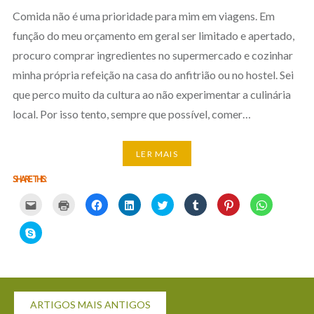
Comida não é uma prioridade para mim em viagens. Em
função do meu orçamento em geral ser limitado e apertado,
procuro comprar ingredientes no supermercado e cozinhar
minha própria refeição na casa do anfitrião ou no hostel. Sei
que perco muito da cultura ao não experimentar a culinária
local. Por isso tento, sempre que possível, comer…
LER MAIS
SHARE THIS:
Carregue
Carregue
Clique
Clique
Carregue
Clique
Click
Click
aqui
aqui
para
para
aqui
para
to
to
para
para
partilhar
partilhar
para
partilhar
share
share
partilhar
imprimir
no
no
partilhar
no
on
on
Click
por
(Opens
Facebook
LinkedIn
no
Tumblr
Pinterest
WhatsApp
to
email
in
(Opens
(Opens
Twitter
(Opens
(Opens
(Opens
share
com
new
in
in
(Opens
in
in
in
on
um
window)
new
new
in
new
new
new
Skype
amigo
window)
window)
new
window)
window)
window)
(Opens
(Opens
window)
in
in
new
new
window)
Navegação
window)
ARTIGOS MAIS ANTIGOS