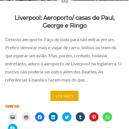
Liverpool: Aeroporto/ casas de Paul,
George e Ringo
Detesto aeroporto. Faço de tudo para não entrar em um.
Prefiro demorar mais e viajar de carro, ônibus ou trem do
que esperar um avião. Mas, porém, contudo, todavia,
entretanto, adoro o aeroporto de Liverpool, na Inglaterra. O
motivo não poderia ser outro além dos Beatles. As
referências à banda o fazem mais do que…
LER MAIS
SHARE THIS:
Carregue
Carregue
Clique
Clique
Carregue
Clique
Click
Click
aqui
aqui
para
para
aqui
para
to
to
para
para
partilhar
partilhar
para
partilhar
share
share
partilhar
imprimir
no
no
partilhar
no
on
on
Click