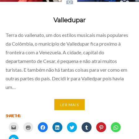
Valledupar
Terra do vallenato, um dos estilos musicais mais populares
da Colômbia, o município de Valledupar fica proximo à
fronteira com a Venezuela. A cidade, capital do
departamento de Cesar, é pequena e não atrai muitos
turistas. E também não há tantas coisas para ver como em
outras partes do país. Decidi ir para Valledpar pois havia
um…
LER MAIS
SHARE THIS:
Carregue
Carregue
Clique
Clique
Carregue
Clique
Click
Click
aqui
aqui
para
para
aqui
para
to
to
para
para
partilhar
partilhar
para
partilhar
share
share
partilhar
imprimir
no
no
partilhar
no
on
on
Click