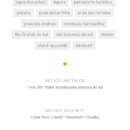
lagoa dos patos
laguna
passaporte turístico
plátano
praia da barrinha
praia das nereidas
praia das ondinas
revolução farroupilha
Rio Grande do Sul
são lourenço do sul
slstem
stand-up paddle
windsurf
Navegação
de
ARTIGO ANTERIOR
artigos
7 em 500: Viajar sozinha pela América do Sul
ARTIGO SEGUINTE
Costa Doce: Cristal + Arambaré + Guaíba