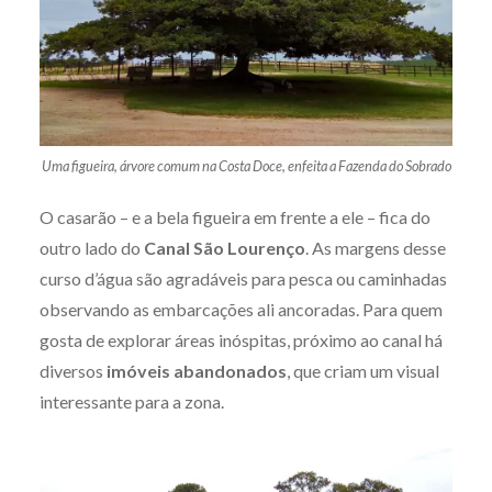
Uma figueira, árvore comum na Costa Doce, enfeita a Fazenda do Sobrado
O casarão – e a bela figueira em frente a ele – fica do
outro lado do
Canal São Lourenço
. As margens desse
curso d’água são agradáveis para pesca ou caminhadas
observando as embarcações ali ancoradas. Para quem
gosta de explorar áreas inóspitas, próximo ao canal há
diversos
imóveis abandonados
, que criam um visual
interessante para a zona.