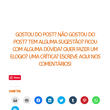
GOSTOU DO POST? NÃO GOSTOU DO
POST? TEM ALGUMA SUGESTÃO? FICOU
COM ALGUMA DÚVIDA? QUER FAZER UM
ELOGIO? UMA CRÍTICA? ESCREVE AQUI NOS
COMENTÁRIOS!
Save
SHARE THIS:
Carregue
Carregue
Clique
Clique
Carregue
Clique
Click
Click
aqui
aqui
para
para
aqui
para
to
to
para
para
partilhar
partilhar
para
partilhar
share
share
partilhar
imprimir
no
no
partilhar
no
on
on
Click