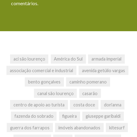
comentários
.
aci são lourenço
América do Sul
armada imperial
associação comercial e industrial
avenida getúlio vargas
bento gonçalves
caminho pomerano
canal são lourenço
casarão
centro de apoio ao turista
costa doce
don'anna
fazenda do sobrado
figueira
giuseppe garibaldi
guerra dos farrapos
imóveis abandonados
kitesurf