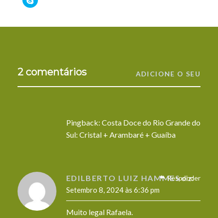
por
(Opens
Facebook
LinkedIn
no
Tumblr
Pinterest
WhatsA
to
email
in
(Opens
(Opens
Twitter
(Opens
(Opens
(Opens
share
com
new
in
in
(Opens
in
in
in
on
um
window)
new
new
in
new
new
new
Skype
amigo
window)
window)
new
window)
window)
window)
(Opens
(Opens
window)
in
in
new
new
window)
window)
2 comentários
ADICIONE O SEU
Pingback:
Costa Doce do Rio Grande do
Sul: Cristal + Arambaré + Guaíba
EDILBERTO LUIZ HAMMES
diz:
Responder
Setembro 8, 2024 às 6:36 pm
Muito legal Rafaela.