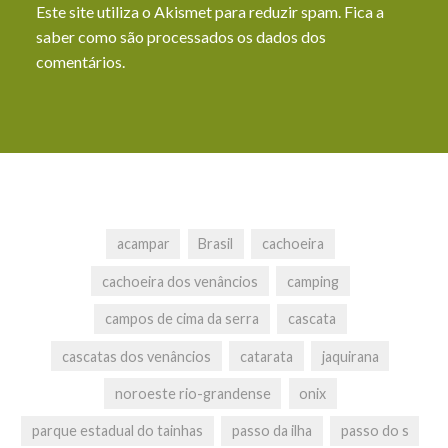
Este site utiliza o Akismet para reduzir spam.
Fica a
saber como são processados os dados dos
comentários
.
acampar
Brasil
cachoeira
cachoeira dos venâncios
camping
campos de cima da serra
cascata
cascatas dos venâncios
catarata
jaquirana
noroeste rio-grandense
onix
parque estadual do tainhas
passo da ilha
passo do s