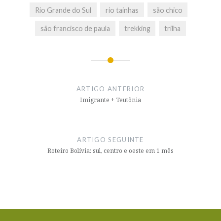
Rio Grande do Sul
rio tainhas
são chico
são francisco de paula
trekking
trilha
Navegação
de
ARTIGO ANTERIOR
artigos
Imigrante + Teutônia
ARTIGO SEGUINTE
Roteiro Bolívia: sul, centro e oeste em 1 mês