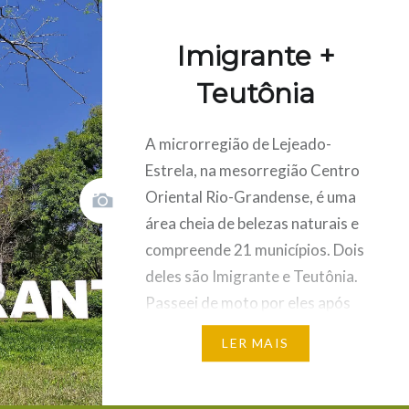
Imigrante +
Teutônia
A microrregião de Lejeado-
Estrela, na mesorregião Centro
Oriental Rio-Grandense, é uma
área cheia de belezas naturais e
compreende 21 municípios. Dois
deles são Imigrante e Teutônia.
Passeei de moto por eles após
um pequeno desvio na volta de
LER MAIS
um show do Nenhum de Nós em
Carlos Barbosa, no Nordeste
Rio-Grandense. VEJA TODOS