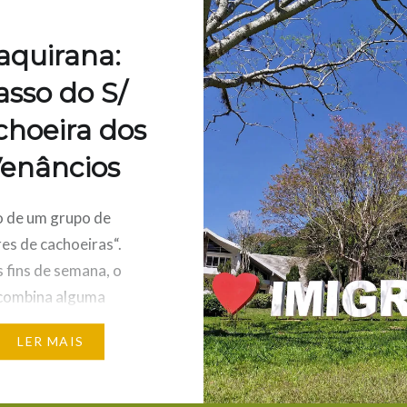
aquirana:
asso do S/
hoeira dos
enâncios
o de um grupo de
es de cachoeiras“.
 fins de semana, o
 combina alguma
nha para o interior do
LER MAIS
de do Sul para fazer
as e entrar em contato
tureza. O mais recente