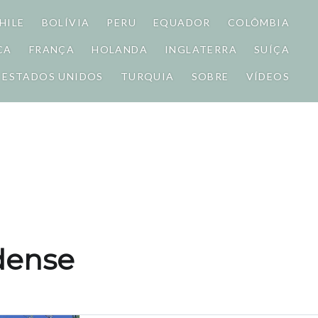
HILE
BOLÍVIA
PERU
EQUADOR
COLÔMBIA
CA
FRANÇA
HOLANDA
INGLATERRA
SUÍÇA
ESTADOS UNIDOS
TURQUIA
SOBRE
VÍDEOS
ndense