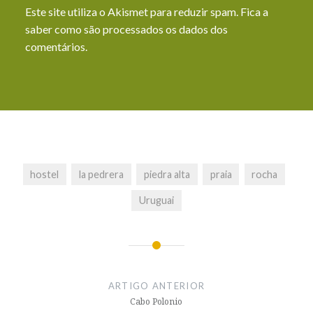
Este site utiliza o Akismet para reduzir spam.
Fica a
saber como são processados os dados dos
comentários
.
hostel
la pedrera
piedra alta
praia
rocha
Uruguai
Navegação
de
ARTIGO ANTERIOR
artigos
Cabo Polonio