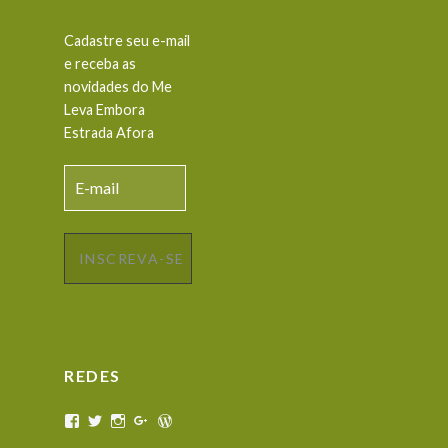
Cadastre seu e-mail
e receba as
novidades do Me
Leva Embora
Estrada Afora
E-
mail
INSCREVA-SE
REDES
View
View
View
View
View
melevaemboraestradaafora’s
melevaembora’s
melevaemboraestradaafora’s
Me
melevaembora’s