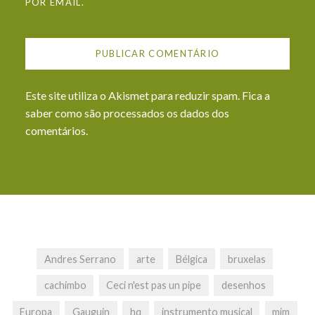
POR EMAIL.
Este site utiliza o Akismet para reduzir spam.
Fica a
saber como são processados os dados dos
comentários
.
Andres Serrano
arte
Bélgica
bruxelas
cachimbo
Ceci n'est pas un pipe
desenhos
Europa
Gauguin
hq
instrumento musical
mim