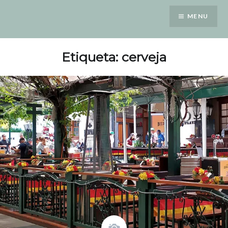
Saltar
MENU
para
conteúdo
Etiqueta: cerveja