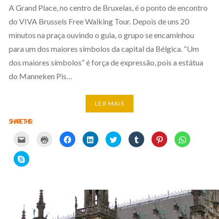
A Grand Place, no centro de Bruxelas, é o ponto de encontro
do VIVA Brussels Free Walking Tour. Depois de uns 20
minutos na praça ouvindo o guia, o grupo se encaminhou
para um dos maiores símbolos da capital da Bélgica. “Um
dos maiores símbolos” é força de expressão, pois a estátua
do Manneken Pis…
LER MAIS
SHARE THIS:
Carregue
Carregue
Clique
Clique
Carregue
Clique
Click
Click
aqui
aqui
para
para
aqui
para
to
to
para
para
partilhar
partilhar
para
partilhar
share
share
partilhar
imprimir
no
no
partilhar
no
on
on
Click
por
(Opens
Facebook
LinkedIn
no
Tumblr
Pinterest
WhatsApp
to
email
in
(Opens
(Opens
Twitter
(Opens
(Opens
(Opens
share
com
new
in
in
(Opens
in
in
in
on
um
window)
new
new
in
new
new
new
Skype
amigo
window)
window)
new
window)
window)
window)
(Opens
(Opens
window)
in
in
new
new
window)
window)