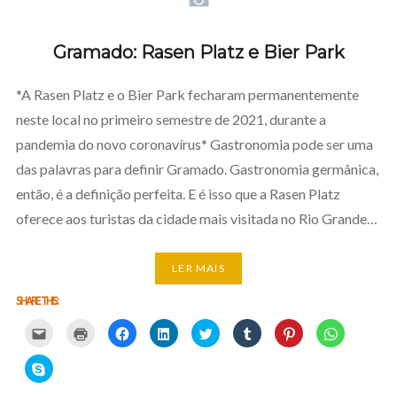
Gramado: Rasen Platz e Bier Park
*A Rasen Platz e o Bier Park fecharam permanentemente
neste local no primeiro semestre de 2021, durante a
pandemia do novo coronavírus* Gastronomia pode ser uma
das palavras para definir Gramado. Gastronomia germânica,
então, é a definição perfeita. E é isso que a Rasen Platz
oferece aos turistas da cidade mais visitada no Rio Grande…
LER MAIS
SHARE THIS:
Carregue
Carregue
Clique
Clique
Carregue
Clique
Click
Click
aqui
aqui
para
para
aqui
para
to
to
para
para
partilhar
partilhar
para
partilhar
share
share
partilhar
imprimir
no
no
partilhar
no
on
on
Click
por
(Opens
Facebook
LinkedIn
no
Tumblr
Pinterest
WhatsApp
to
email
in
(Opens
(Opens
Twitter
(Opens
(Opens
(Opens
share
com
new
in
in
(Opens
in
in
in