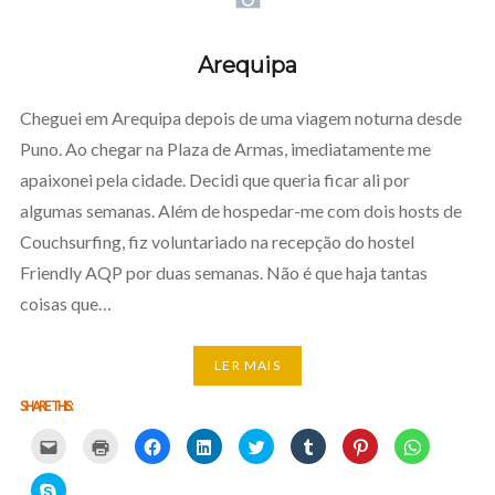
Arequipa
Cheguei em Arequipa depois de uma viagem noturna desde
Puno. Ao chegar na Plaza de Armas, imediatamente me
apaixonei pela cidade. Decidi que queria ficar ali por
algumas semanas. Além de hospedar-me com dois hosts de
Couchsurfing, fiz voluntariado na recepção do hostel
Friendly AQP por duas semanas. Não é que haja tantas
coisas que…
LER MAIS
SHARE THIS:
Carregue
Carregue
Clique
Clique
Carregue
Clique
Click
Click
aqui
aqui
para
para
aqui
para
to
to
para
para
partilhar
partilhar
para
partilhar
share
share
partilhar
imprimir
no
no
partilhar
no
on
on
Click