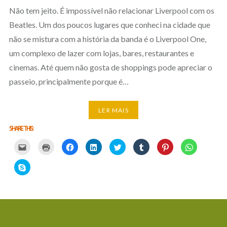
Não tem jeito. É impossível não relacionar Liverpool com os
Beatles. Um dos poucos lugares que conheci na cidade que
não se mistura com a história da banda é o Liverpool One,
um complexo de lazer com lojas, bares, restaurantes e
cinemas. Até quem não gosta de shoppings pode apreciar o
passeio, principalmente porque é…
LER MAIS
SHARE THIS:
Carregue
Carregue
Clique
Clique
Carregue
Clique
Click
Click
aqui
aqui
para
para
aqui
para
to
to
para
para
partilhar
partilhar
para
partilhar
share
share
partilhar
imprimir
no
no
partilhar
no
on
on
Click
por
(Opens
Facebook
LinkedIn
no
Tumblr
Pinterest
WhatsApp
to
email
in
(Opens
(Opens
Twitter
(Opens
(Opens
(Opens
share
com
new
in
in
(Opens
in
in
in
on
um
window)
new
new
in
new
new
new
Skype
amigo
window)
window)
new
window)
window)
window)
(Opens
(Opens
window)
in
in
new
new
window)
window)