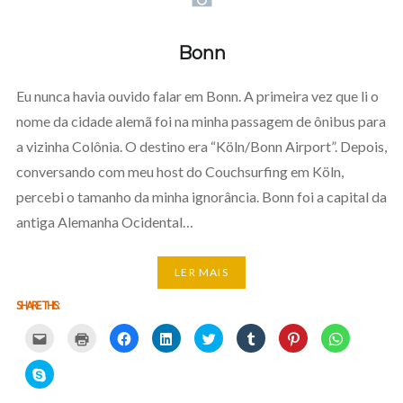
Bonn
Eu nunca havia ouvido falar em Bonn. A primeira vez que li o
nome da cidade alemã foi na minha passagem de ônibus para
a vizinha Colônia. O destino era “Köln/Bonn Airport”. Depois,
conversando com meu host do Couchsurfing em Köln,
percebi o tamanho da minha ignorância. Bonn foi a capital da
antiga Alemanha Ocidental…
LER MAIS
SHARE THIS:
Carregue
Carregue
Clique
Clique
Carregue
Clique
Click
Click
aqui
aqui
para
para
aqui
para
to
to
para
para
partilhar
partilhar
para
partilhar
share
share
partilhar
imprimir
no
no
partilhar
no
on
on
Click
por
(Opens
Facebook
LinkedIn
no
Tumblr
Pinterest
WhatsApp
to
email
in
(Opens
(Opens
Twitter
(Opens
(Opens
(Opens
share
com
new
in
in
(Opens
in
in
in