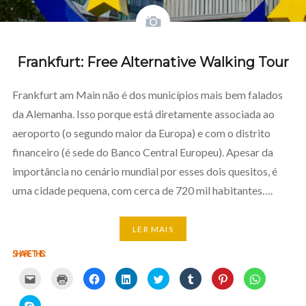
Frankfurt: Free Alternative Walking Tour
Frankfurt am Main não é dos municípios mais bem falados
da Alemanha. Isso porque está diretamente associada ao
aeroporto (o segundo maior da Europa) e com o distrito
financeiro (é sede do Banco Central Europeu). Apesar da
importância no cenário mundial por esses dois quesitos, é
uma cidade pequena, com cerca de 720 mil habitantes….
LER MAIS
SHARE THIS:
Carregue
Carregue
Clique
Clique
Carregue
Clique
Click
Click
aqui
aqui
para
para
aqui
para
to
to
para
para
partilhar
partilhar
para
partilhar
share
share
partilhar
imprimir
no
no
partilhar
no
on
on
Click