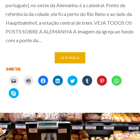
português), no oeste da Alemanha, é a catedral. Ponto de
referência da cidade, ela fica perto do Rio Reno e ao lado da
Hauptbahnhof, a estação central de trem. VEJA TODOS OS
POSTS SOBRE A ALEMANHA A imagem da igreja ao fundo
com a ponte da…
LER MAIS
SHARE THIS:
Carregue
Carregue
Clique
Clique
Carregue
Clique
Click
Click
aqui
aqui
para
para
aqui
para
to
to
para
para
partilhar
partilhar
para
partilhar
share
share
partilhar
imprimir
no
no
partilhar
no
on
on
Click
por
(Opens
Facebook
LinkedIn
no
Tumblr
Pinterest
WhatsApp
to
email
in
(Opens
(Opens
Twitter
(Opens
(Opens
(Opens
share
com
new
in
in
(Opens
in
in
in
on
um
window)
new
new
in
new
new
new
Skype
amigo
window)
window)
new
window)
window)
window)
(Opens
(Opens
window)
in
in
new
new
window)
window)