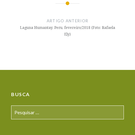
Navegação
de
ARTIGO ANTERIOR
artigos
Laguna Humantay, Peru, fevereiro/2018 (Foto: Rafaela
Ely)
BUSCA
Pesquisar
por: