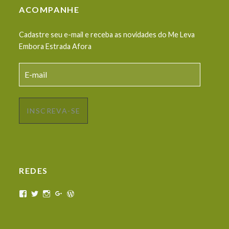
ACOMPANHE
Cadastre seu e-mail e receba as novidades do Me Leva
Embora Estrada Afora
E-
mail
INSCREVA-SE
REDES
View
View
View
View
View
melevaemboraestradaafora’s
melevaembora’s
melevaemboraestradaafora’s
Me
melevaembora’s
profile
profile
profile
Leva
profile
on
on
on
Embora
on
Facebook
Twitter
Instagram
Estrada
WordPress.org