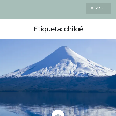
Saltar
MENU
para
conteúdo
Etiqueta: chiloé