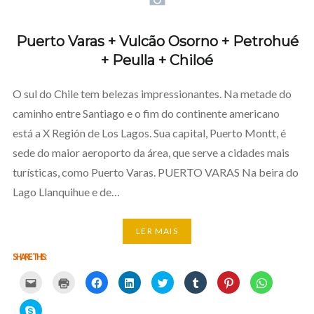
Puerto Varas + Vulcão Osorno + Petrohué
+ Peulla + Chiloé
O sul do Chile tem belezas impressionantes. Na metade do
caminho entre Santiago e o fim do continente americano
está a X Región de Los Lagos. Sua capital, Puerto Montt, é
sede do maior aeroporto da área, que serve a cidades mais
turísticas, como Puerto Varas. PUERTO VARAS Na beira do
Lago Llanquihue e de…
LER MAIS
SHARE THIS:
Carregue
Carregue
Clique
Clique
Carregue
Clique
Click
Click
aqui
aqui
para
para
aqui
para
to
to
para
para
partilhar
partilhar
para
partilhar
share
share
partilhar
imprimir
no
no
partilhar
no
on
on
Click
por
(Opens
Facebook
LinkedIn
no
Tumblr
Pinterest
WhatsApp