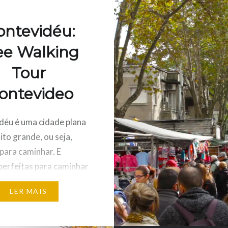
ntevidéu:
ee Walking
Tour
ontevideo
éu é uma cidade plana
ito grande, ou seja,
 para caminhar. E
perfeitas para caminhar
te são perfeitas para
LER MAIS
e walking tours. E a
uruguaia não é diferente.
alking Tour