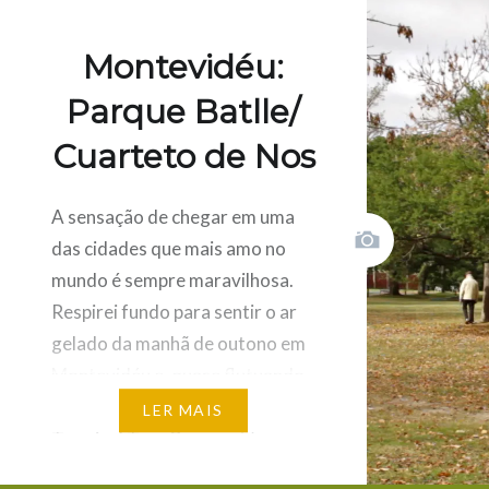
Montevid
Independ
Montevidéu:
14h30min
Parque Batlle/
às 14h…
Cuarteto de Nos
SHARE THIS:
A sensação de chegar em uma
Carreg
aqui
das cidades que mais amo no
para
partilh
Click
por
mundo é sempre maravilhosa.
to
email
share
com
on
Respirei fundo para sentir o ar
um
Pintere
amigo
(Open
(Open
gelado da manhã de outono em
in
in
new
new
window
Montevidéu e, quase flutuando,
window
comecei a caminhar desde o
LER MAIS
Terminal Tres Cruces até a casa
de Emiliano, meu host do