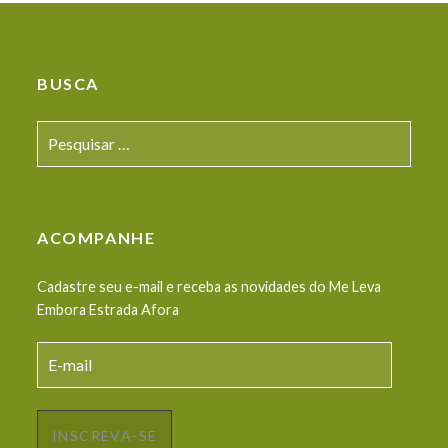
(Opens
window)
in
in
new
new
window)
window)
BUSCA
Pesquisar
por:
ACOMPANHE
Cadastre seu e-mail e receba as novidades do Me Leva
Embora Estrada Afora
E-
mail
INSCREVA-SE