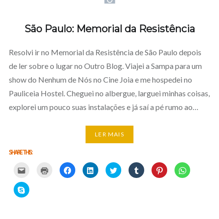
São Paulo: Memorial da Resistência
Resolvi ir no Memorial da Resistência de São Paulo depois
de ler sobre o lugar no Outro Blog. Viajei a Sampa para um
show do Nenhum de Nós no Cine Joia e me hospedei no
Pauliceia Hostel. Cheguei no albergue, larguei minhas coisas,
explorei um pouco suas instalações e já saí a pé rumo ao…
LER MAIS
SHARE THIS:
Carregue
Carregue
Clique
Clique
Carregue
Clique
Click
Click
aqui
aqui
para
para
aqui
para
to
to
para
para
partilhar
partilhar
para
partilhar
share
share
partilhar
imprimir
no
no
partilhar
no
on
on
Click
por
(Opens
Facebook
LinkedIn
no
Tumblr
Pinterest
WhatsApp
to
email
in
(Opens
(Opens
Twitter
(Opens
(Opens
(Opens
share
com
new
in
in
(Opens
in
in
in
on
um
window)
new
new
in
new
new
new
Skype
amigo
window)
window)
new
window)
window)
window)
(Opens