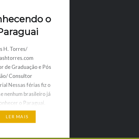
nhecendo o
Paraguai
s H. Torres/
ashtorres.com
or de Graduação e Pós
ão/ Consultor
ial Nessas férias fiz o
e nenhum brasileiro já
 conhecer o Paraguai.
e Porto Alegre, de
LER MAIS
oram mais de 3 mil
ros, sendo
damente 1,5 mil deles